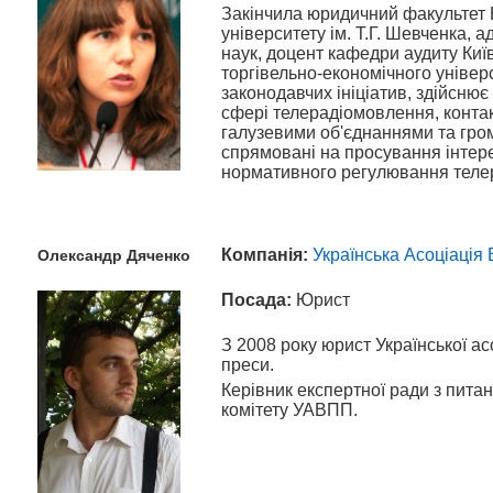
Закінчила юридичний факультет 
університету ім. Т.Г. Шевченка, 
наук, доцент кафедри аудиту Киї
торгівельно-економічного уніве
законодавчих ініціатив, здійснює
сфері телерадіомовлення, конта
галузевими об'єднаннями та гром
спрямовані на просування інтере
нормативного регулювання теле
Компанія:
Українська Асоціація
Олександр
Дяченко
Посада:
Юрист
З 2008 року юрист Української ас
преси.
Керівник експертної ради з пита
комітету УАВПП.