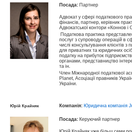
Посада:
Партнер
Адвокат у сфері податкового пра
фінансів, партнер, керівник пра
Адвокатської контори «Коннов і 
Податкова практика представле
послуг з супроводу операцій в с
числі консультування клієнтів з
для приватних та юридичних осіб,
податку на прибуток підприємств
органами, представництво інтере
та ін.
Член Міжнародної податкової асоці
Planet, Асоціації правників Украї
України.
Компанія:
Юридична компанія J
Юрій
Крайняк
Посада:
Керуючий партнер
Юрій Крайняк уже більш семи ро