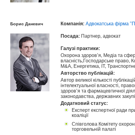
Компанія:
Адвокатська фірма 
Борис
Даневич
Посада:
Партнер, адвокат
Галузі практики:
Охорона здоров’я, Медіа та сфер
власність,Господарське право, 
M&A, Енергетика, ІТ, Транспортне
Авторство публікацій:
Автор великої кількості публікаці
інтелектуальної власності, прав
здоров’я та фармацевтичної діял
законодавства, державних закупі
Додатковий статус:
Експерт експертної ради пр
коаліції
Співголова Комітету охорон
торговельній палаті