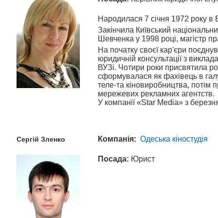
Народилася 7 січня 1972 року в В
Закінчила Київський національни
Шевченка у 1998 році, магістр п
На початку своєї кар'єри поєдну
юридичній консультації з виклад
ВУЗі. Чотири роки присвятила ро
сформувалася як фахівець в галу
теле-та кіновиробництва, потім 
мережевих рекламних агентств.
У компанії «Star Media» з березня
Компанія:
Одеська кіностудія
Сергій Зленко
Посада:
Юрист