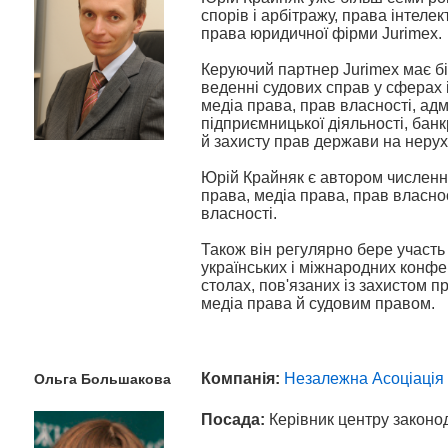
спорів і арбітражу, права інтелек
права юридичної фірми Jurimex.
Керуючий партнер Jurimex має бі
веденні судових справ у сферах 
медіа права, прав власності, ад
підприємницької діяльності, банк
й захисту прав держави на неру
Юрій Крайняк є автором численни
права, медіа права, прав власнос
власності.
Також він регулярно бере участь 
українських і міжнародних конфер
столах, пов'язаних із захистом п
медіа права й судовим правом.
Компанія:
Н
езалежна Асоціація
Ольга
Большакова
Посада:
Керівник центру законод