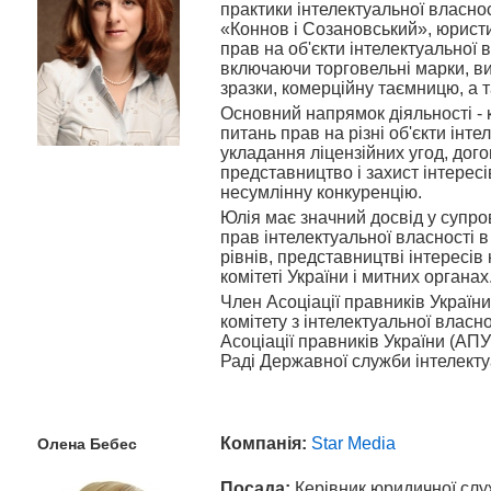
практики інтелектуальної власно
«Коннов і Созановський», юрист
прав на об'єкти інтелектуальної в
включаючи торговельні марки, в
зразки, комерційну таємницю, а т
Основний напрямок діяльності - к
питань прав на різні об'єкти інте
укладання ліцензійних угод, дог
представництво і захист інтересі
несумлінну конкуренцію.
Юлія має значний досвід у супро
прав інтелектуальної власності в
рівнів, представництві інтересів
комітеті України і митних органах
Член Асоціації правників України,
комітету з інтелектуальної власн
Асоціації правників України (АП
Раді Державної служби інтелекту
Компанія:
Star Media
Олена
Бебес
Посада:
Керівник юридичної сл