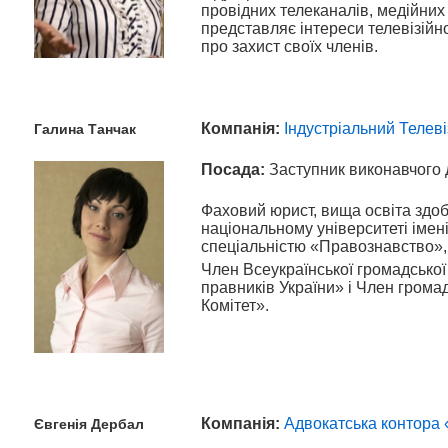
провідних телеканалів, медійних
представляє інтереси телевізійної
про захист своїх членів.
Компанія:
Індустріальний Телеві
Галина
Танчак
Посада:
Заступник виконавчого 
Фаховий юрист, вища освіта здоб
національному університеті імен
спеціальністю «Правознавство», 
Член Всеукраїнської громадської 
правників України» і Член грома
Комітет».
Компанія:
Адвокатська контора 
Євгенія
Дербал