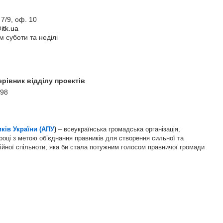
 7/9, оф. 10
itk.ua
м суботи та неділі
ерівник відділу проектів
 98
ків України (АПУ
)
– всеукраїнська громадська організація,
році з метою об’єднання правників для створення сильної та
йної спільноти, яка би стала потужним голосом правничої громади