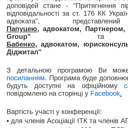
доповідей стане -
"Притягнення пі
відповідальності за ст. 176 КК Укра
адвоката", представ
Папуцею
,
адвокатом,
Партнером,
Group"
т
Бабенко,
адвокатом,
юрисконсул
Діджитал"
З детальною програмою Ви може
посиланням
. Програма буде доповнюв
будуть доступні на офіційному
с
повідомлено на сторінці у
Facebook
.
Вартість участі у конференції:
• для членів Асоціації ІТК та членів А