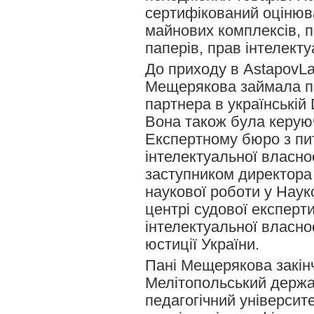
сертифікований оцінюва
майнових комплексів, п
паперів, прав інтелекту
До приходу в AstapovLa
Мещерякова займала п
партнера в українській 
Вона також була керую
Експертному бюро з пи
інтелектуальної власно
заступником директора 
наукової роботи у Нау
центрі судової експерти
інтелектуальної власно
юстиції України.
Пані Мещерякова закін
Мелітопольський держ
педагогічний університе