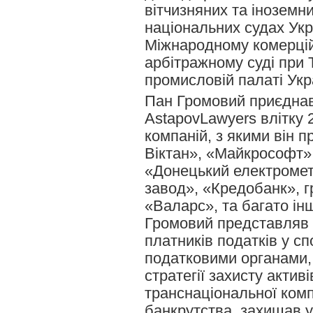
вітчизняних та іноземн
національних судах Укр
Міжнародному комерці
арбітражному суді при 
промисловій палаті Укр
Пан Громовий приєдна
AstapovLawyers влітку 
компаній, з якими він 
Віктан», «Майкрософт»,
«Донецький електромет
завод», «Кредобанк», г
«Валарс», та багато ін
Громовий представляв 
платників податків у сп
податковими органами,
стратегії захисту активі
транснаціональної компа
банкрутства, захищав у 