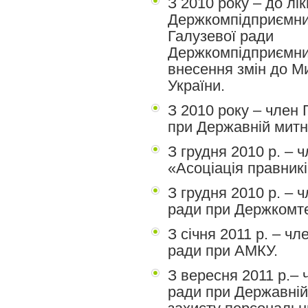
З 2010 року – до лік
Держкомпідприємни
Галузевої ради
Держкомпідприємн
внесення змін до М
України.
З 2010 року – член 
при Державній митні
З грудня 2010 р. – 
«Асоціація правникі
З грудня 2010 р. – 
ради при Держкомте
З січня 2011 р. – ч
ради при АМКУ.
З вересня 2011 р.– 
ради при Державній