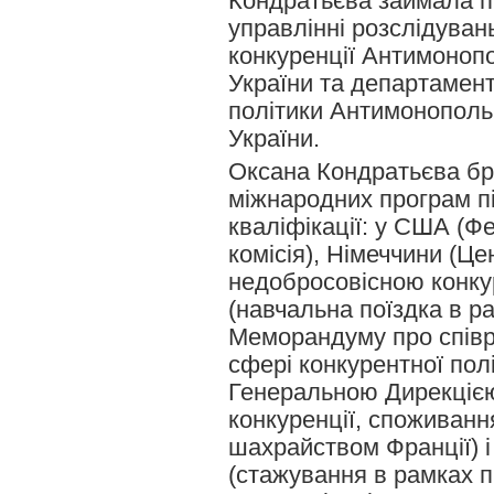
Кондратьєва займала п
управлінні розслідуван
конкуренції Антимонопо
України та департамент
політики Антимонополь
України.
Оксана Кондратьєва бра
міжнародних програм 
кваліфікації: у США (Ф
комісія), Німеччини (Це
недобросовісною конкур
(навчальна поїздка в р
Меморандуму про співр
сфері конкурентної пол
Генеральною Дирекцією
конкуренції, споживанн
шахрайством Франції) і
(стажування в рамках 