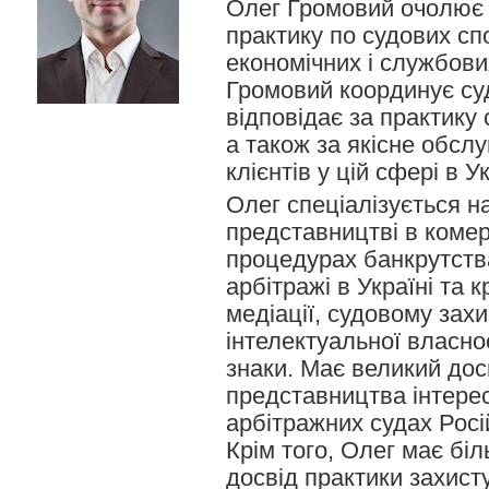
Олег Громовий очолює 
практику по судових спо
економічних і службови
Громовий координує су
відповідає за практику 
а також за якісне обсл
клієнтів у цій сфері в Ук
Олег спеціалізується н
представництві в комер
процедурах банкрутств
арбітражі в Україні та 
медіації, судовому захи
інтелектуальної власнос
знаки. Має великий дос
представництва інтересі
арбітражних судах Росі
Крім того, Олег має бі
досвід практики захисту