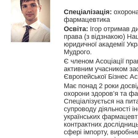
Спеціалізація:
охорона
фармацевтика
Освіта:
Ігор отримав д
права (з відзнакою) На
юридичної академії Укр
Мудрого.
Є членом Асоціації пра
активним учасником за
Європейської Бізнес Асо
Має понад 2 роки досвід
охорони здоров’я та ф
Спеціалізується на пи
супроводу діяльності і
українських фармацевти
контрактних дослідниць
сфері імпорту, виробни