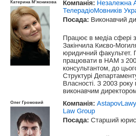
Компанія:
Незалежна А
Катерина М’ясникова
ТелерадіоМовників Укр
Посада:
Виконавчий ди
Працює в медіа сфері з
Закінчила Києво-Могил
юридичний факультет. 
працювати в НАМ з 200
консультантом, до цьо
Структурі Департаменту
Власності. З 2003 року
виконавчим директоро
Компанія:
AstapovLawye
Олег Громовий
Law Group
Посада:
Старший юрис