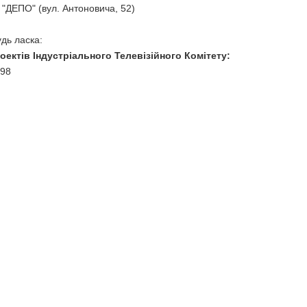
"ДЕПО" (вул. Антоновича, 52)
дь ласка:
роектів Індустріального Телевізійного Комітету:
 98