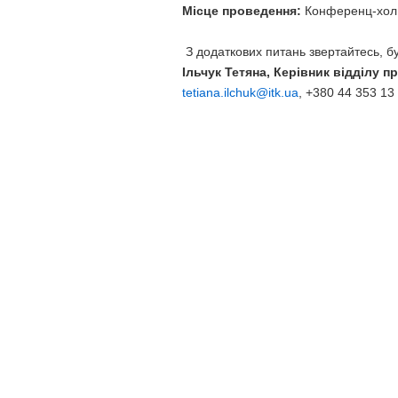
Місце проведення:
Конференц-хол 
З додаткових питань звертайтесь, бу
Ільчук Тетяна, Керівник відділу п
tetiana.ilchuk@itk.ua
, +380 44 353 13